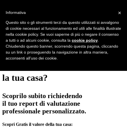
Cristian Soncina
×
Informativa
Maison Real Estate srl
Questo sito o gli strumenti terzi da questo utilizzati si avvalgono
di cookie necessari al funzionamento ed utili alle finalità illustrate
Borgo Pietro Wuhrer 83/85 - Brescia (BS)
nella cookie policy. Se vuoi saperne di più o negare il consenso
a tutti o ad alcuni cookie, consulta la
cookie policy
.
Contatta
Chiudendo questo banner, scorrendo questa pagina, cliccando
su un link o proseguendo la navigazione in altra maniera,
Quanto vale
acconsenti all’uso dei cookie.
la tua casa?
Scoprilo subito richiedendo
il tuo report di valutazione
professionale personalizzato.
Scopri
Gratis
il valore della tua casa: